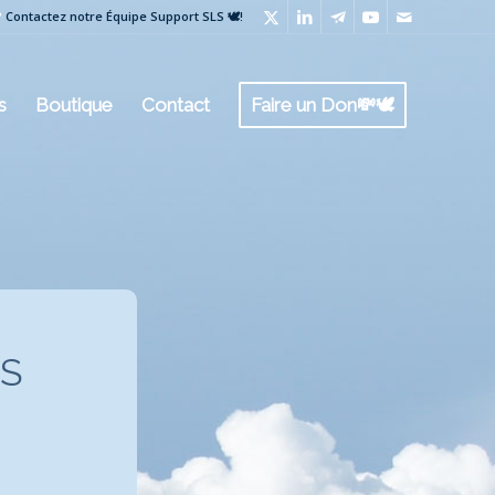
?
Contactez notre
Équipe Support SLS 🕊
!
s
Boutique
Contact
Faire un Don💸🕊
LS